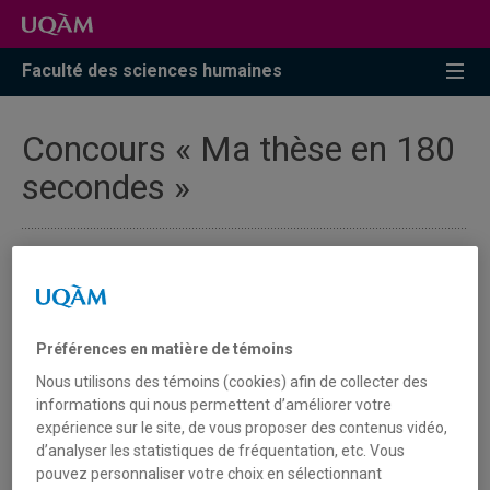
Faculté des sciences humaines
Concours « Ma thèse en 180
secondes »
Préférences en matière de témoins
Nous utilisons des témoins (cookies) afin de collecter des
informations qui nous permettent d’améliorer votre
Appel de candidatures pour la finale institutionnelle du 5
expérience sur le site, de vous proposer des contenus vidéo,
avril 2018!
d’analyser les statistiques de fréquentation, etc. Vous
pouvez personnaliser votre choix en sélectionnant