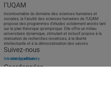
l’UQAM
Incontournable du domaine des sciences humaines et
sociales, la Faculté des sciences humaines de l’UQAM
propose des programmes d’études solidement ancrés tant
sur le plan théorique qu’empirique. Elle offre un milieu
universitaire dynamique, stimulant et inclusif propice à la
réalisation de recherches novatrices, à la liberté
intellectuelle et à la démocratisation des savoirs.
Suivez-nous
linkedin
Instagram
facebook
Bluesky
Coordonnées
Faculté des sciences humaines
Local DS-1900
320, rue Sainte-Catherine Est
Montréal (Québec) H2X 1L7
Bottin
Carte
Faculté des sciences humaines