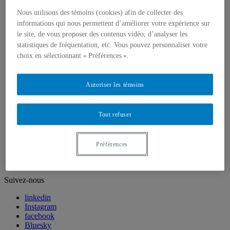
1er cycle
Nous utilisons des témoins (cookies) afin de collecter des
2e et 3e cycles
informations qui nous permettent d’améliorer votre expérience sur
Écoles d’été
Recherche
le site, de vous proposer des contenus vidéo, d’analyser les
Thématiques prioritaires de la recherche 2026-2031
statistiques de fréquentation, etc. Vous pouvez personnaliser votre
Regroupements et infrastructures de recherche
choix en sélectionnant « Préférences ».
Soutien et financement
Stagiaires postdoctoraux et en recherche
Statut de chercheure, chercheur associé
Autoriser les témoins
Publications scientifiques
Soutien financier
1er cycle – Baccalauréat
Tout refuser
2e cycle – Maîtrise
3e cycle – Doctorat
CERPÉ-FSH
Reconnaissance
Préférences
Prix
Les sciences humaines en tête et en fête
Suivez-nous
linkedin
Instagram
facebook
Bluesky