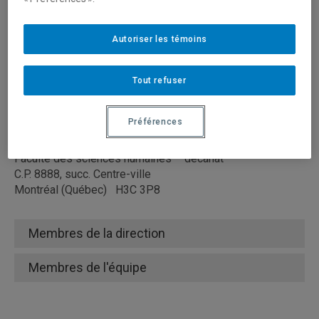
Téléphone: 514 987-3636
Courriel:
scienceshumaines@uqam.ca
Autoriser les témoins
Vice-décanat aux
études:
etudes.scienceshumaines@uqam.ca
Vice-décanat à la
Tout refuser
recherche:
recherche.scienceshumaines@uqam.ca
Préférences
Adresse postale
Université du Québec à Montréal
Faculté des sciences humaines – décanat
C.P. 8888, succ. Centre-ville
Montréal (Québec) H3C 3P8
Membres de la direction
Membres de l'équipe
Lucie Dumais, Ph. D.
Doyenne