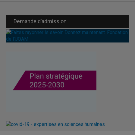
514 987-3000, poste 2593
dumais.lucie@uqam.ca
Demande d’admission
Virginie Baudrimont
Agente de recherche et de planification, adjointe à la
doyenne
514 987-3000, poste 21187
baudrimont.virginie@uqam.ca
– Valorisation de la langue française
– Événements
Nathalie Houlfort, Ph. D.
Vice-doyenne aux études
514 987-3000, poste 20370
houlfort.nathalie@uqam.ca