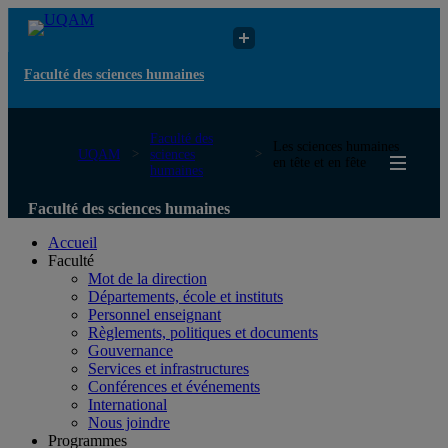
Faculté des sciences humaines
Faculté des
Les sciences humaines
UQAM
sciences
en tête et en fête
humaines
Faculté des sciences humaines
Accueil
Faculté
Mot de la direction
Départements, école et instituts
Personnel enseignant
Règlements, politiques et documents
Gouvernance
Services et infrastructures
Conférences et événements
International
Nous joindre
Programmes