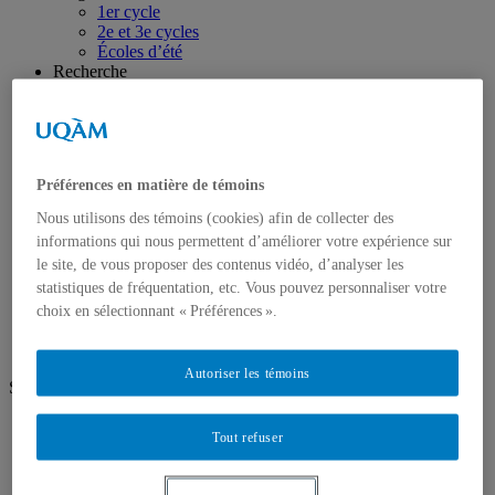
1er cycle
2e et 3e cycles
Écoles d’été
Recherche
Thématiques prioritaires de la recherche 2026-2031
Regroupements et infrastructures de recherche
Soutien et financement
Stagiaires postdoctoraux et en recherche
Statut de chercheure, chercheur associé
Préférences en matière de témoins
Publications scientifiques
Soutien financier
Nous utilisons des témoins (cookies) afin de collecter des
1er cycle – Baccalauréat
informations qui nous permettent d’améliorer votre expérience sur
2e cycle – Maîtrise
le site, de vous proposer des contenus vidéo, d’analyser les
3e cycle – Doctorat
statistiques de fréquentation, etc. Vous pouvez personnaliser votre
CERPÉ-FSH
Reconnaissance
choix en sélectionnant « Préférences ».
Prix
Les sciences humaines en tête et en fête
Autoriser les témoins
Suivez-nous
linkedin
Tout refuser
Instagram
facebook
Bluesky