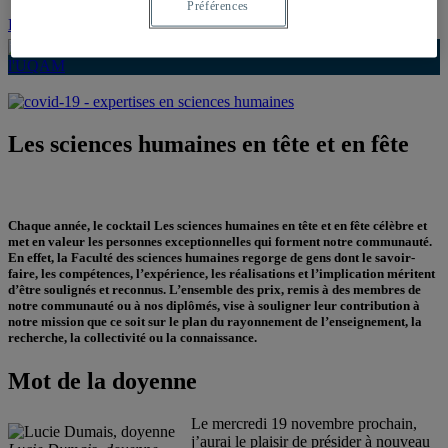
Préférences
Demande d’admission
Les sciences humaines en tête et en fête
Chaque année, le cocktail Les sciences humaines en tête et en fête célèbre et
met en valeur les personnes exceptionnelles qui forment notre communauté.
En effet, la Faculté des sciences humaines regorge de gens dont le savoir-
faire, les compétences, l’expérience, les réalisations et l’implication méritent
d’être soulignés et reconnus. L’ensemble des prix, remis à des membres de
notre communauté ou à nos diplômés, vise à souligner leur contribution à
notre mission que ce soit sur le plan du rayonnement de l’enseignement, la
recherche, la collectivité ou la connaissance.
Mot de la doyenne
Le mercredi 19 novembre prochain,
j’aurai le plaisir de présider à nouveau