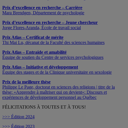
Prix d’excellence en recherche – Carrière
Mara Brendgen, Département de psychologie
Prix d’excellence en recherche – Jeune chercheur
Jorge Flores-Aranda, École de travail social
Prix Atlas – Certificat de mérite
Thi Mai Lu, décanat de la Faculté des sciences humaines
Prix Atlas – Entraide et amabilité
Équipe de soutien du Centre de services psychologiques
Prix Atlas – Initiative et développement
Équipe des stages et de la Clinique universitaire en sexologie
Prix de la meilleure thèse
Philippe Le Page, doctorat en sciences des religions | titre de la
thèse: «Apprendre à maîtriser qui on devient»: Discours et
expériences de développement personnel au Québec
FÉLICITATIONS À TOUTES ET À TOUS!
>>> Édition 2024
>>> Édition 2023