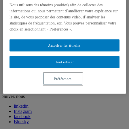
2e et 3e cycles
Nous utilisons des témoins (cookies) afin de collecter des
Écoles d’été
informations qui nous permettent d’améliorer votre expérience sur
Recherche
le site, de vous proposer des contenus vidéo, d’analyser les
Thématiques prioritaires de la recherche 2026-2031
statistiques de fréquentation, etc. Vous pouvez personnaliser votre
Regroupements et infrastructures de recherche
choix en sélectionnant « Préférences ».
Soutien et financement
Stagiaires postdoctoraux et en recherche
Statut de chercheure, chercheur associé
Publications scientifiques
Autoriser les témoins
Soutien financier
1er cycle – Baccalauréat
2e cycle – Maîtrise
Tout refuser
3e cycle – Doctorat
CERPÉ-FSH
Reconnaissance
Préférences
Prix
Les sciences humaines en tête et en fête
Suivez-nous
linkedin
Instagram
facebook
Bluesky