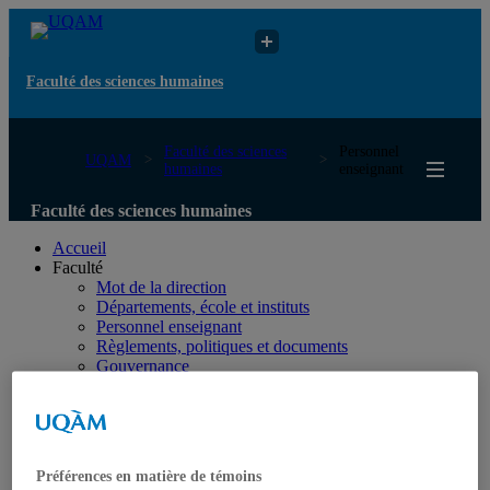
Faculté des sciences humaines
Faculté des sciences
Personnel
UQAM
humaines
enseignant
Faculté des sciences humaines
Accueil
Faculté
Mot de la direction
Départements, école et instituts
Personnel enseignant
Règlements, politiques et documents
Gouvernance
Services et infrastructures
Conférences et événements
International
Nous joindre
Programmes
Préférences en matière de témoins
1er cycle