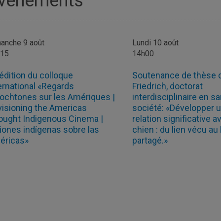
vénements
anche 9 août
Lundi 10 août
h15
14h00
édition du colloque
Soutenance de thèse 
ernational «Regards
Friedrich, doctorat
ochtones sur les Amériques |
interdisciplinaire en sa
isioning the Americas
société: «Développer 
ought Indigenous Cinema |
relation significative 
iones indígenas sobre las
chien : du lien vécu au
éricas»
partagé.»