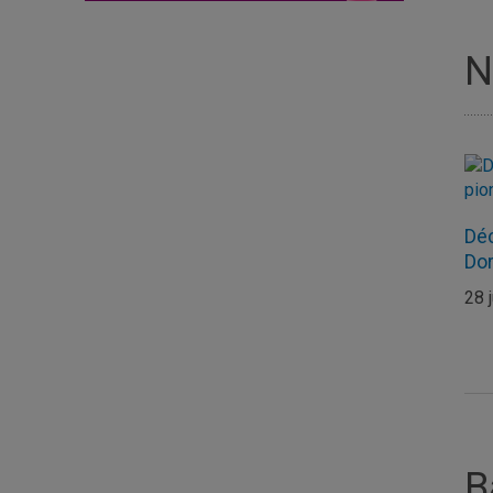
N
Déc
Dor
28 
B