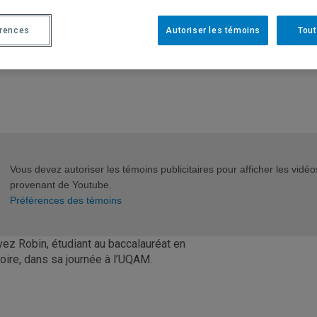
érences
Autoriser les témoins
Tout
Vous devez autoriser les témoins publicitaires pour afficher les vidéo
provenant de Youtube.
Préférences des témoins
vez Robin, étudiant au baccalauréat en
toire, dans sa journée à l’UQAM.