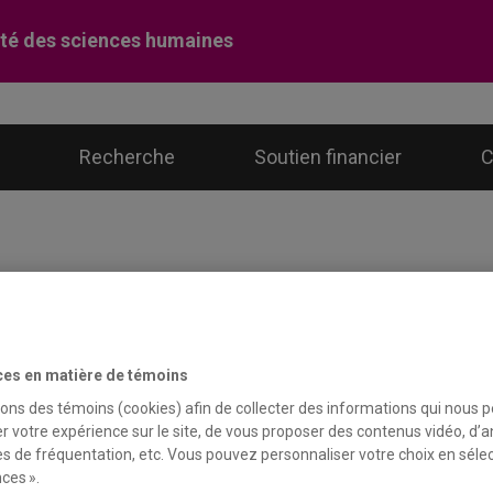
té des sciences humaines
Recherche
Soutien financier
C
e journée dans la vie d’un étudiant en his
ces en matière de témoins
sons des témoins (cookies) afin de collecter des informations qui nous 
r votre expérience sur le site, de vous proposer des contenus vidéo, d’a
es de fréquentation, etc. Vous pouvez personnaliser votre choix en séle
ces ».