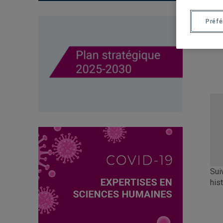
Préf
Sui
his