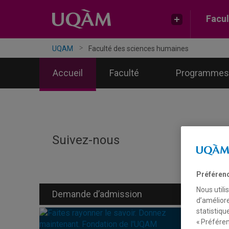
Facul
UQAM
Faculté des sciences humaines
Accueil
Faculté
Programmes
Suivez-nous
Un
Préféren
Nous utili
Demande d’admission
d’améliore
statistiqu
« Préféren