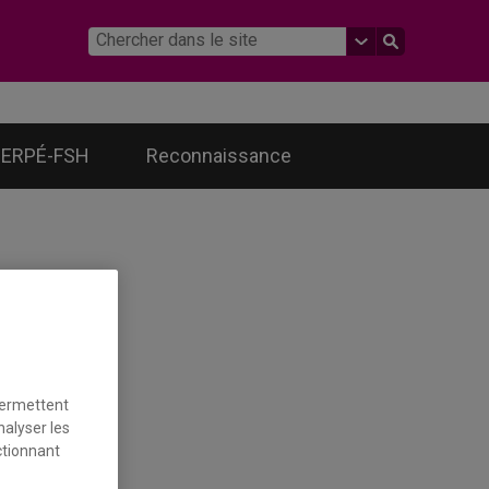
ERPÉ-FSH
Reconnaissance
toire
permettent
nalyser les
ctionnant