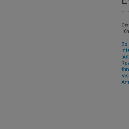
É
Dim
10
9e 
int
aut
Rev
thr
Vis
Am