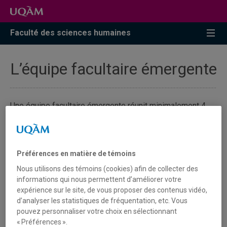
Faculté des sciences humaines
L’équipe facultaire émergente
Une équipe facultaire émergente réunit minimalement 4
professeures régulières et professeurs réguliers de
l’UQAM autour d’un projet de structuration d’une
programmation commune de recherche.
Préférences en matière de témoins
Nous utilisons des témoins (cookies) afin de collecter des
Admissibilité
informations qui nous permettent d’améliorer votre
expérience sur le site, de vous proposer des contenus vidéo,
Subvention octroyée
d’analyser les statistiques de fréquentation, etc. Vous
pouvez personnaliser votre choix en sélectionnant
Critères d'évaluation
« Préférences ».