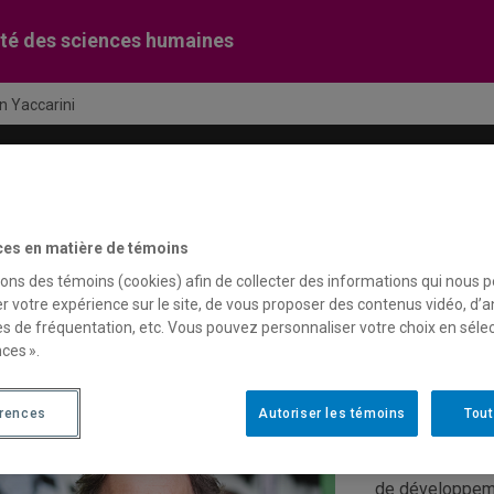
té des sciences humaines
an Yaccarini
Recherche
Soutien financier
C
ces en matière de témoins
sons des témoins (cookies) afin de collecter des informations qui nous 
hristian Yaccarini
r votre expérience sur le site, de vous proposer des contenus vidéo, d’a
es de fréquentation, etc. Vous pouvez personnaliser votre choix en séle
ces ».
Pour une revit
interventions 
érences
Autoriser les témoins
Tout
Christian Yaccar
de développeme