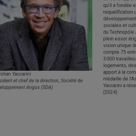
qu’il a fondée 
requalification
développement
sociales et cul
du Technopôle A
plein essor érig
vision unique 
compte 75 entre
3 000 travaille
logements, des
apport à la com
istian Yaccarini
médaille de l’A
sident et chef de la direction, Société de
Yaccarini a ré
eloppement Angus (SDA)
(2024).