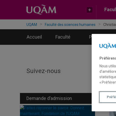
Facul
UQAM
Faculté des sciences humaines
Christi
Accueil
Faculté
Programmes
Préféren
Nous utili
C
Suivez-nous
d’améliore
statistiqu
« Préféren
Préf
Demande d’admission