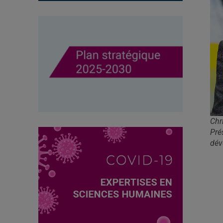
Chr
Pré
dév