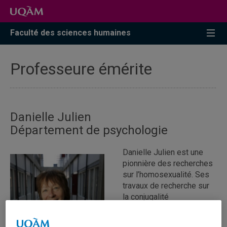
Faculté des sciences humaines
Professeure émérite
Danielle Julien
Département de psychologie
Danielle Julien est une
pionnière des recherches
sur l’homosexualité. Ses
travaux de recherche sur
la conjugalité
homosexuelle, lesquels
ont été les premiers au