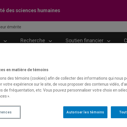
té des sciences humaines
eur émérite
Recherche
Soutien financier
C
ces en matière de témoins
rofesseur émérite
sons des témoins (cookies) afin de collecter des informations qui nous 
r votre expérience sur le site, de vous proposer des contenus vidéo, d’a
es de fréquentation, etc. Vous pouvez personnaliser votre choix en séle
ces ».
dré Marchand
partement de psychologie
érences
Autoriser les témoins
Tout
André Marchand a centré sa carrière sur l’encadrement 