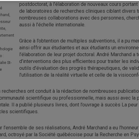
postdoctorat, à l’élaboration de nouveaux cours portant 
ré
de laboratoires de recherches cliniques ciblant divers t
chand,
nombreuses collaborations avec des personnes, cherch
esseur
aussi à l’échelle internationale.
ite,
artement
Grâce à l’obtention de multiples subventions, il a pu m
ainsi offrir aux étudiantes et aux étudiants un environ
hologie
l’élaboration de leur projet doctoral. André Marchand a 
o :
d’interventions des plus efficientes pour traiter les in
alie St-
outils d’évaluation des progrès thérapeutiques, de valid
re
l’utilisation de la réalité virtuelle et celle de la visiocon
 recherches ont conduit à la rédaction de nombreuses publicati
communauté scientifique ou professionnelle, mais aussi avec la
tale. Il a publié plusieurs livres, dont l’ouvrage à succès La peu
icles scientifiques.
r l’ensemble de ses réalisations, André Marchand a eu l’honneur d
ard, octroyé par la Société québécoise pour la Recherche en Psyc