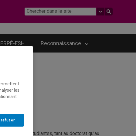
ERPÉ-FSH
Reconnaissance
permettent
nalyser les
ctionnant
 refuser
de personnes étudiantes, tant au doctorat qu’au