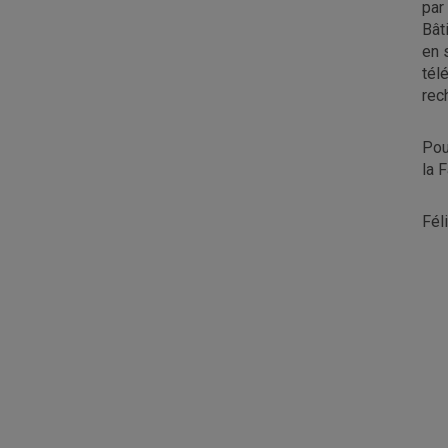
par
Bât
en 
tél
rec
Pou
la 
Féli