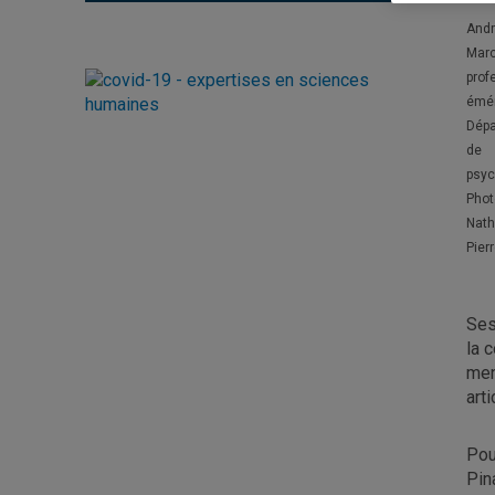
And
Mar
prof
émér
Dép
de
psyc
Phot
Nath
Pier
Ses
la 
men
art
Pou
Pin