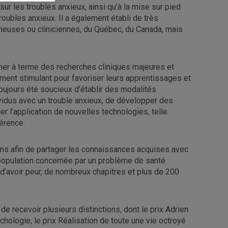
sur les troubles anxieux, ainsi qu’à la mise sur pied
roubles anxieux. Il a également établi de très
euses ou cliniciennes, du Québec, du Canada, mais
ener à terme des recherches cliniques majeures et
nement stimulant pour favoriser leurs apprentissages et
toujours été soucieux d’établir des modalités
dividus avec un trouble anxieux, de développer des
er l’application de nouvelles technologies, telle
férence.
ons afin de partager les connaissances acquises avec
 population concernée par un problème de santé
r d’avoir peur, de nombreux chapitres et plus de 200
e recevoir plusieurs distinctions, dont le prix Adrien
hologie, le prix Réalisation de toute une vie octroyé