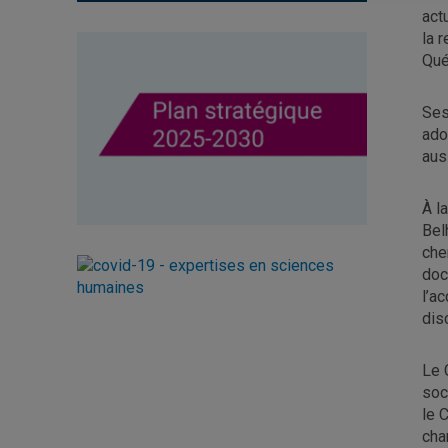
act
la 
Qué
Ses
ado
aus
À l
Bel
che
doc
l’a
dis
Le 
soc
le 
cha