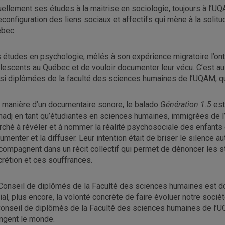
uellement ses études à la maitrise en sociologie, toujours à l’U
reconfiguration des liens sociaux et affectifs qui mène à la soli
bec.
 études en psychologie, mêlés à son expérience migratoire l’ont 
lescents au Québec et de vouloir documenter leur vécu. C’est au
si diplômées de la faculté des sciences humaines de l’UQAM, qu’
a manière d’un documentaire sonore, le balado
Génération 1.5
est
hadj en tant qu’étudiantes en sciences humaines, immigrées de l’A
rché à révéler et à nommer la réalité psychosociale des enfants e
umenter et la diffuser. Leur intention était de briser le silence au
ccompagnent dans un récit collectif qui permet de dénoncer les str
crétion et ces souffrances.
Conseil de diplômés de la Faculté des sciences humaines est do
ial, plus encore, la volonté concrète de faire évoluer notre sociét
Conseil de diplômés de la Faculté des sciences humaines de l’U
ngent le monde.