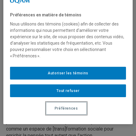
travail social
depuis 2021,
Catherine
Préférences en matière de témoins
Bélanger
Nous utilisons des témoins (cookies) afin de collecter des
Sabourin
informations qui nous permettent d’améliorer votre
transmet aux
expérience sur le site, de vous proposer des contenus vidéo,
personnes
d’analyser les statistiques de fréquentation, etc. Vous
étudiantes
pouvez personnaliser votre choix en sélectionnant
un rapport
« Préférences ».
enthousiaste
aux savoirs
Autoriser les témoins
et contribue
à leur
socialisation
Tout refuser
Préférences
professionnelle et scientifique. Elle conçoit l’université
comme un espace de [trans]formation sociale pour
enrichir la pensée tout autant que l’action.