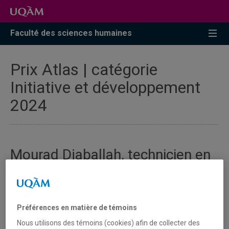
Faculté des sciences humaines
Prix Atlas | catégorie
Initiative et développement
2024
Mourad Djaballah, technicien en
cartographie
Mourad Djaballah est détenteur
d’un diplôme d’ingénieur en
Préférences en matière de témoins
géologie structurale, spécialité tectonophysique, obtenu
Nous utilisons des témoins (cookies) afin de collecter des
en 2001 à l’Université des Sciences et de la Technologie