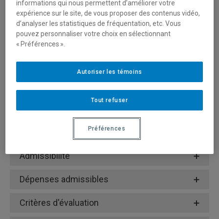
informations qui nous permettent d’améliorer votre
recherche pour les personnes étudiantes au cours de la
expérience sur le site, de vous proposer des contenus vidéo,
période estivale;
d’analyser les statistiques de fréquentation, etc. Vous
Favoriser les activités de recherche des membres de
pouvez personnaliser votre choix en sélectionnant
la Faculté des sciences humaines de l’UQAM;
« Préférences ».
Encourager le développement de projet de recherche
pour les professeures, professeurs qui n’ont pas de
Autoriser les témoins
financement.
Tout refuser
Subvention octroyée
Préférences
Conditions de réalisation du projet
Admissibilité
Dépenses admissibles
Critères d'évaluation