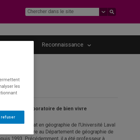
ERPÉ-FSH
Reconnaissance
permettent
nalyser les
ctionnant
tier latin un laboratoire de bien vivre
 refuser
nteur d’un doctorat en géographie de l’Université Laval
ofesseur titulaire au Département de géographie de
puis 1993. Précédemment, il a été professeur à