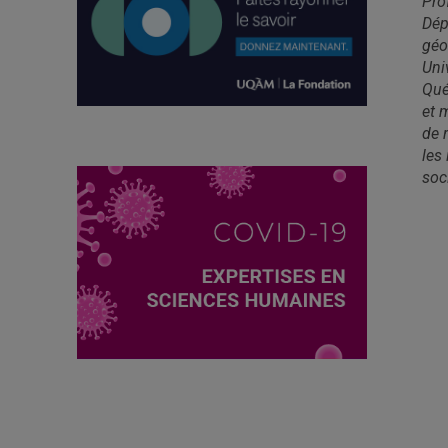
Pro
Dép
géo
Uni
Qué
et 
de 
les
soc