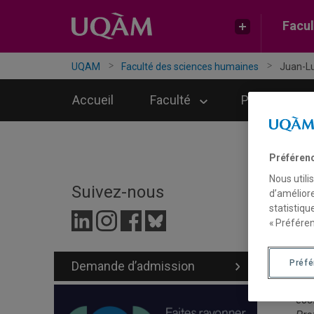
Facul
UQAM
Faculté des sciences humaines
Juan-Lu
Accueil
Faculté
Programmes
Préféren
Nous utili
J
Suivez-nous
d’améliore
statistiqu
« Préféren
Préf
Demande d’admission
Jua
D.,
éco