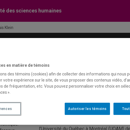
té des sciences humaines
is Klein
Recherche
Soutien financier
C
ces en matière de témoins
sons des témoins (cookies) afin de collecter des informations qui nous 
uan-Luis Klein
r votre expérience sur le site, de vous proposer des contenus vidéo, d’a
es de fréquentation, etc. Vous pouvez personnaliser votre choix en séle
ces ».
L’approche territoriale pour faire du Quar
érences
Autoriser les témoins
Tout
n-Luis Klein, Ph.
« Caballero de Chile », Juan-Luis Klein, déte
 géographe
spécialisé en géographie économique, est pr
nomique.
l’Université du Québec à Montréal (UQAM) de