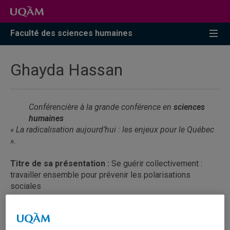
Faculté des sciences humaines
Ghayda Hassan
Conférencière à la grande conférence en
sciences
humaines
« La radicalisation aujourd’hui : les enjeux pour le Québec
».
Titre de sa présentation :
Se guérir collectivement :
travailler ensemble pour prévenir les polarisations
sociales
Résumé
: La radicalisation violente est un sujet sensible
et clivant, qui déclenche des débats où s’entremêlent de