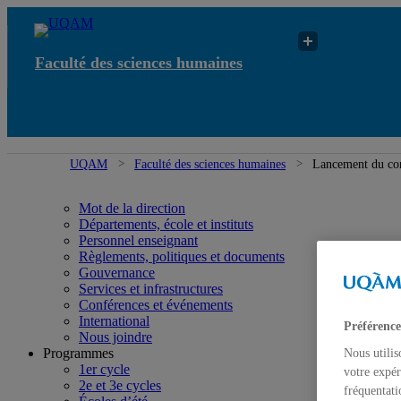
Faculté des sciences humaines
UQAM
Faculté des sciences humaines
Lancement du con
Mot de la direction
Départements, école et instituts
Personnel enseignant
Règlements, politiques et documents
Gouvernance
Services et infrastructures
Conférences et événements
International
Préférence
Nous joindre
Programmes
Nous utilis
1er cycle
votre expér
2e et 3e cycles
fréquentati