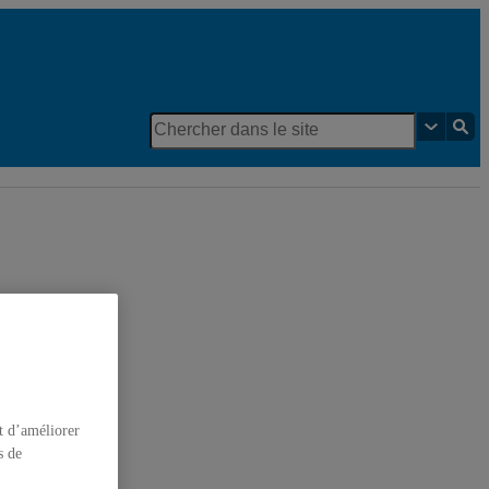
 humaines
t d’améliorer
s de