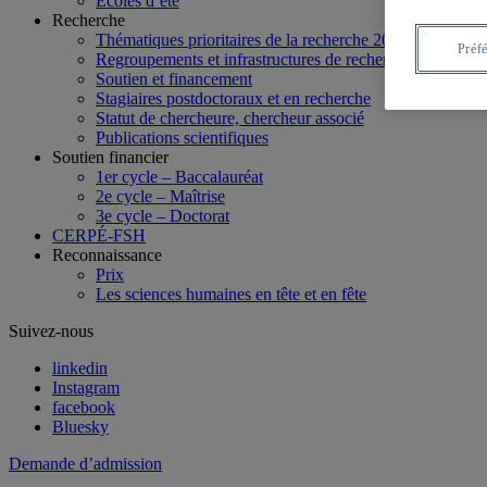
Écoles d’été
Recherche
Thématiques prioritaires de la recherche 2026-2031
Préf
Regroupements et infrastructures de recherche
Soutien et financement
Stagiaires postdoctoraux et en recherche
Statut de chercheure, chercheur associé
Publications scientifiques
Soutien financier
1er cycle – Baccalauréat
2e cycle – Maîtrise
3e cycle – Doctorat
CERPÉ-FSH
Reconnaissance
Prix
Les sciences humaines en tête et en fête
Suivez-nous
linkedin
Instagram
facebook
Bluesky
Demande d’admission