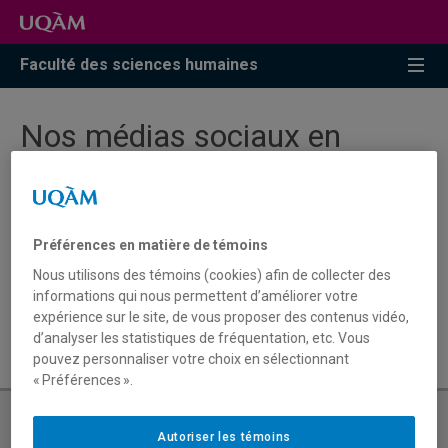
Faculté des sciences humaines
Nos médias sociaux en
pause estivale du 26 juin au
18 juillet
Préférences en matière de témoins
Nous utilisons des témoins (cookies) afin de collecter des
😎 Les médias sociaux de la faculté marquent une pause
informations qui nous permettent d’améliorer votre
du 26 juin au 18 juillet. Nous vous souhaitons un bel été et
expérience sur le site, de vous proposer des contenus vidéo,
de bons moments de déconnexion!
d’analyser les statistiques de fréquentation, etc. Vous
pouvez personnaliser votre choix en sélectionnant
« Préférences ».
Autoriser les témoins