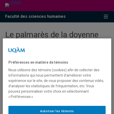
Faculté des sciences humaines
Le palmarès de la doyenne
2025
12 décembre 2025 – Le décanat de la Faculté des
Préférences en matière de témoins
sciences humaines annonce avec fierté que 85 personnes
Nous utilisons des témoins (cookies) afin de collecter des
étudiantes figurent au palmarès de la doyenne pour
informations qui nous permettent d’améliorer votre
l’année 2024-2025.
expérience sur le site, de vous proposer des contenus vidéo,
d’analyser les statistiques de fréquentation, etc. Vous
pouvez personnaliser votre choix en sélectionnant
Le palmarès de la doyenne regroupe chaque année les
« Préférences ».
personnes étudiantes ayant les meilleures moyennes de
leur programme selon leur degré d’avancement. La
moyenne minimale est de 3.7 et on y regroupe jusqu’à 10
Autoriser les témoins