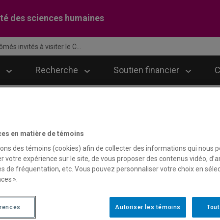
té des sciences humaines
ômés invités à visiter le C...
Recherche
Soutien financier
C
es diplômés invités à visiter
ces en matière de témoins
sons des témoins (cookies) afin de collecter des informations qui nous 
r votre expérience sur le site, de vous proposer des contenus vidéo, d’a
es de fréquentation, etc. Vous pouvez personnaliser votre choix en séle
ces ».
érences
Autoriser les témoins
Tout