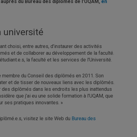
us auprès du Bureau des diplômés de l’UQAM,
en
n université
nt choisi, entre autres, d’instaurer des activités
més et de collaborer au développement de la faculté.
udiant.e.s, la faculté et les services de l’Université.
e membre du Conseil des diplômés en 2011. Son
ater et de tisser de nouveaux liens avec les diplômés.
r des diplômés dans les endroits les plus inattendus
onsidère que j’ai eu une solide formation à l’UQAM, que
ur ses pratiques innovantes. »
iplômé.e.s, visitez le site Web du
Bureau des