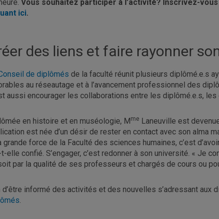
eure.
Vous souhaitez participer à l’activité? Inscrivez-vo
quant ici
.
éer des liens et faire rayonner so
Conseil de diplômés
de la faculté réunit plusieurs diplômé.e.s aya
orables au réseautage et à l’avancement professionnel des diplô
st aussi encourager les collaborations entre les diplômé.e.s, les ét
me
lômée en histoire et en muséologie, M
Laneuville est devenu
lication est née d’un désir de rester en contact avec son alma m
a grande force de la Faculté des sciences humaines, c’est d’avoi
a-t-elle confié. S’engager, c’est redonner à son université. « Je c
soit par la qualité de ses professeurs et chargés de cours ou po
n d’être informé des activités et des nouvelles s’adressant aux d
lômés
.