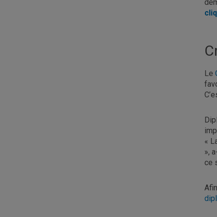
dem
cli
Cr
Le
fav
C’e
Dip
imp
« L
», 
ce 
Afi
dip