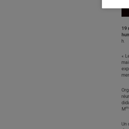
19 
hum
h.
« L
mai
exp
mem
Org
réu
did
m
M
Un 