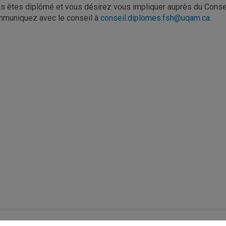
s êtes diplômé et vous désirez vous impliquer auprès du Conse
muniquez avec le conseil à
conseil.diplomes.fsh@uqam.ca
.