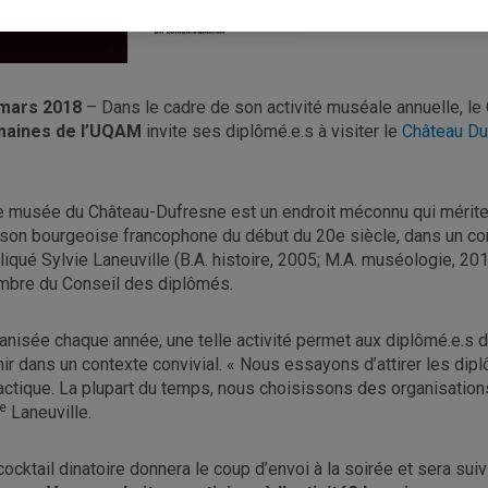
mars 2018
– Dans le cadre de son activité muséale annuelle, l
aines de l’UQAM
invite ses diplômé.e.s à visiter le
Château Du
e musée du Château-Dufresne est un endroit méconnu qui mérite q
son bourgeoise francophone du début du 20e siècle, dans un conte
liqué Sylvie Laneuville (B.A. histoire, 2005; M.A. muséologie, 
bre du Conseil des diplômés.
anisée chaque année, une telle activité permet aux diplômé.e.s
nir dans un contexte convivial. « Nous essayons d’attirer les d
actique. La plupart du temps, nous choisissons des organisations
e
Laneuville.
cocktail dinatoire donnera le coup d’envoi à la soirée et sera suiv