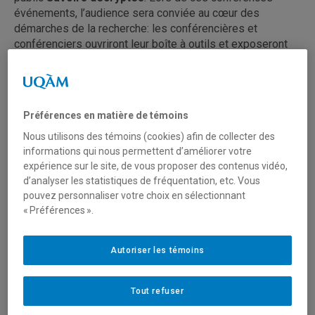
événements, l’audience sera conviée au cœur des
démarches de la recherche: les conférencières et
conférenciers ouvriront leur boîte à outils et exposeront
les différentes étapes qui construisent les
connaissances en sciences humaines. Un léger cocktail
sera offert avant les prises de parole. Les conférences du
cycle auront lieu à la Salle Pierre Bourgault de l’UQAM,
Préférences en matière de témoins
dans le pavillon Judith-Jasmin (J-1450).
Nous utilisons des témoins (cookies) afin de collecter des
informations qui nous permettent d’améliorer votre
expérience sur le site, de vous proposer des contenus vidéo,
Programmation hiver 2026
d’analyser les statistiques de fréquentation, etc. Vous
pouvez personnaliser votre choix en sélectionnant
« Préférences ».
«Bruits de couloir»: les habitants de
la Pompéi antique à la lumière de
Autoriser les témoins
leurs graffitis
Tout refuser
Un projet pluridisciplinaire en