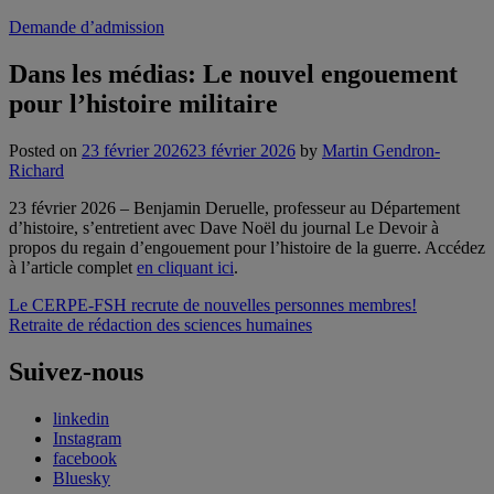
Demande d’admission
Dans les médias: Le nouvel engouement
pour l’histoire militaire
Posted on
23 février 2026
23 février 2026
by
Martin Gendron-
Richard
23 février 2026 – Benjamin Deruelle, professeur au Département
d’histoire, s’entretient avec Dave Noël du journal Le Devoir à
propos du regain d’engouement pour l’histoire de la guerre. Accédez
à l’article complet
en cliquant ici
.
Navigation
Le CERPE-FSH recrute de nouvelles personnes membres!
Retraite de rédaction des sciences humaines
de
l'article
Suivez-nous
linkedin
Instagram
facebook
Bluesky